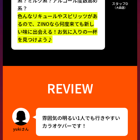
系？ミルク系？アルコール度数高め
スタッフD
系？
（大森店）
色んなリキュールやスピリッツがあ
るので、ZINOなら何度来ても新し
い味に出会える！お気に入りの一杯
を見つけよう♪
REVIEW
雰囲気の明るい1人でも行きやすい
カラオケバーです！
yukiさん