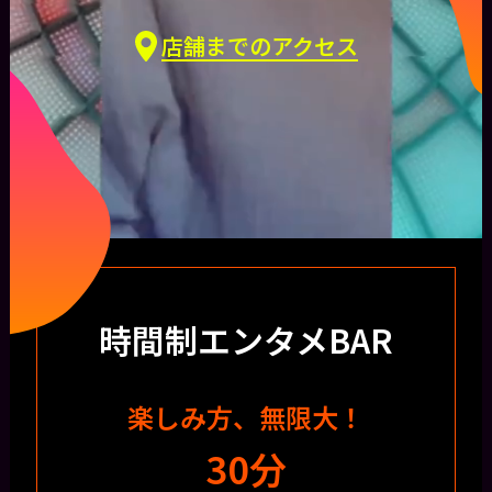
店舗までのアクセス
時間制エンタメBAR
楽しみ方、無限大！
30分