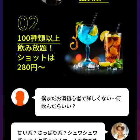
02
100種類以上
飲み放題！
ショットは
280円〜
僕まだお酒初心者で詳しくない…何
飲んだらいい？
甘い系？さっぱり系？シュワシュワ