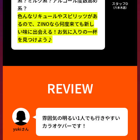
系？ミルク系？アルコール度数高め
スタッフD
系？
（六本木店）
色んなリキュールやスピリッツがあ
るので、ZINOなら何度来ても新し
い味に出会える！お気に入りの一杯
を見つけよう♪
REVIEW
雰囲気の明るい1人でも行きやすい
カラオケバーです！
yukiさん