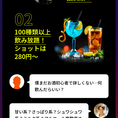
02
100種類以上
飲み放題！
ショットは
280円〜
僕まだお酒初心者で詳しくない…何
飲んだらいい？
甘い系？さっぱり系？シュワシュワ